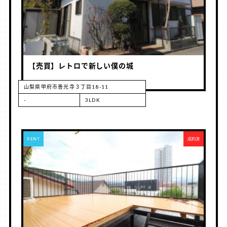
【売買】レトロで新しい僕の城
山梨県甲府市善光寺３丁目18-11
-
3LDK
RENT
成約済