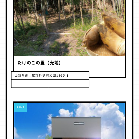
たけのこの里【売地】
山梨県南巨摩郡身延町和田1935-1
-
RENT