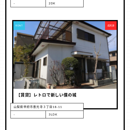
-
2DK
RENT
成約済
【賃貸】レトロで新しい僕の城
山梨県甲府市善光寺３丁目18-11
-
3LDK