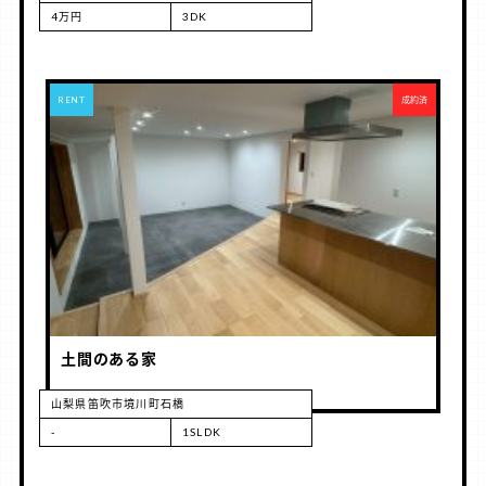
4万円
3DK
RENT
成約済
土間のある家
山梨県笛吹市境川町石橋
-
1SLDK