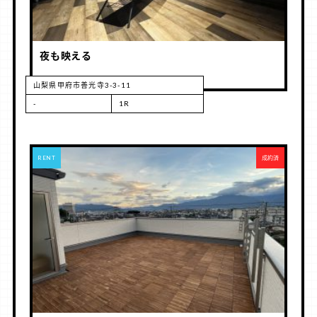
夜も映える
山梨県甲府市善光寺3-3-11
-
1R
RENT
成約済