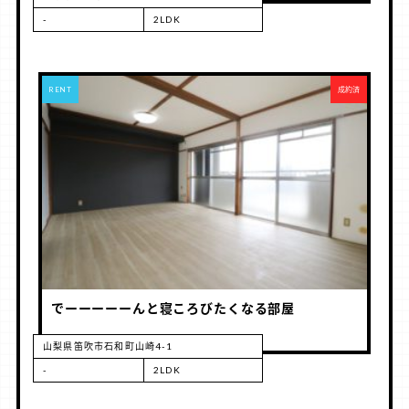
-
2LDK
RENT
成約済
でーーーーーんと寝ころびたくなる部屋
山梨県笛吹市石和町山崎4-1
-
2LDK