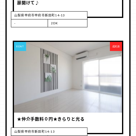
扉開けて♪
山梨県甲府市甲府市新田町14-13
-
2DK
RENT
成約済
★仲介手数料０円★きらりと光る
山梨県甲府市新田町14-13