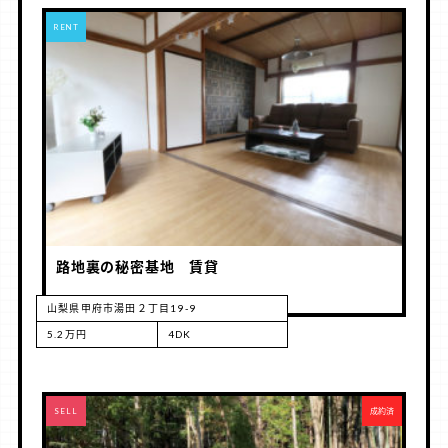
RENT
路地裏の秘密基地 賃貸
山梨県甲府市湯田２丁目19-9
5.2万円
4DK
RENT
SELL
成約済