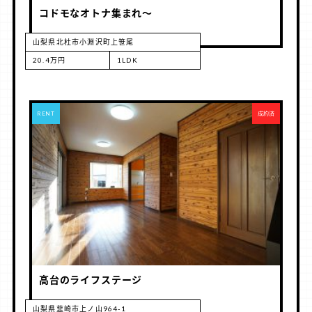
コドモなオトナ集まれ～
山梨県北杜市小淵沢町上笹尾
20.4万円
1LDK
RENT
成約済
高台のライフステージ
山梨県韮崎市上ノ山964-1