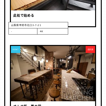
此処で始める
山梨県甲府市北口3-7-21
-
4K
RENT
成約済