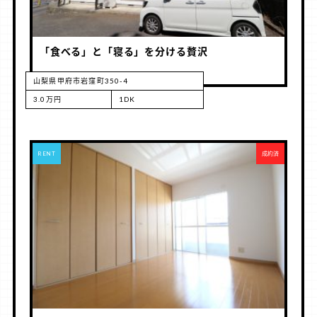
「食べる」と「寝る」を分ける贅沢
山梨県甲府市岩窪町350-4
3.0万円
1DK
RENT
成約済