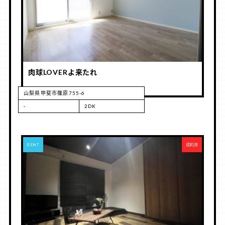
肉球LOVERよ来たれ
山梨県甲斐市篠原755-6
-
2DK
RENT
成約済