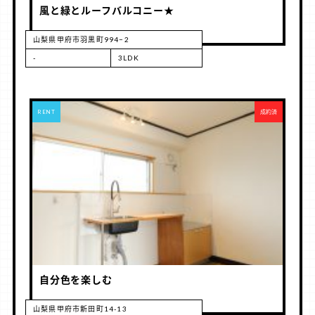
風と緑とルーフバルコニー★
山梨県甲府市羽黒町994−2
-
3LDK
RENT
成約済
自分色を楽しむ
山梨県甲府市新田町14-13