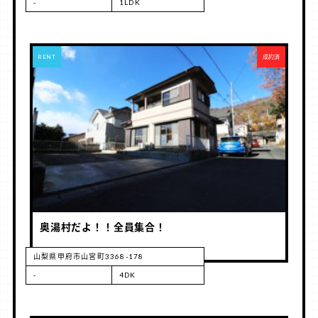
-
1LDK
RENT
成約済
奥湯村だよ！！全員集合！
山梨県甲府市山宮町3368-178
-
4DK