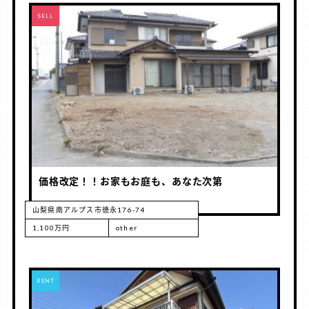
RENT
SELL
価格改定！！お家もお庭も、あなた次第
山梨県南アルプス市徳永176-74
1,100万円
other
RENT