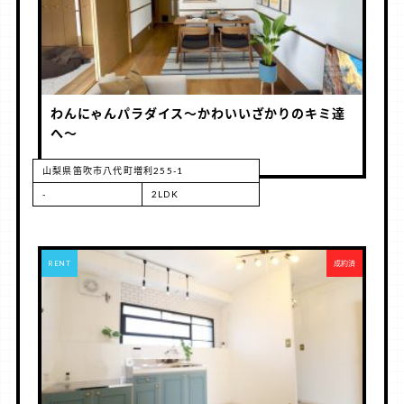
わんにゃんパラダイス～かわいいざかりのキミ達
へ～
山梨県笛吹市八代町増利255-1
-
2LDK
RENT
成約済