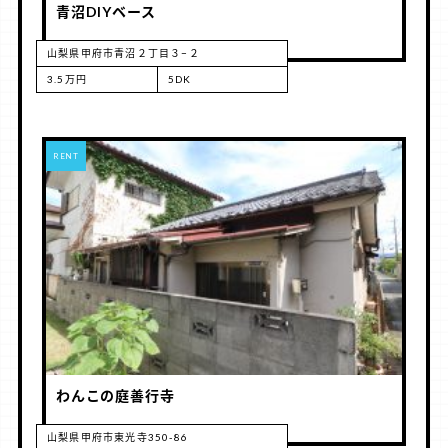
青沼DIYベース
山梨県甲府市青沼２丁目３−２
3.5万円
5DK
RENT
わんこの庭善行寺
山梨県甲府市東光寺350-86