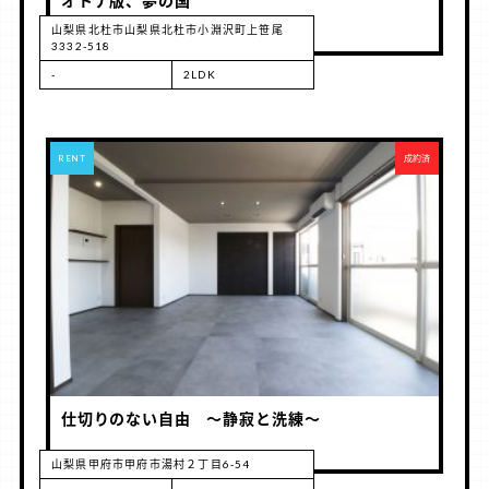
オトナ版、夢の国
山梨県北杜市山梨県北杜市小淵沢町上笹尾
3332-518
-
2LDK
RENT
成約済
仕切りのない自由 ～静寂と洗練～
山梨県甲府市甲府市湯村２丁目6-54