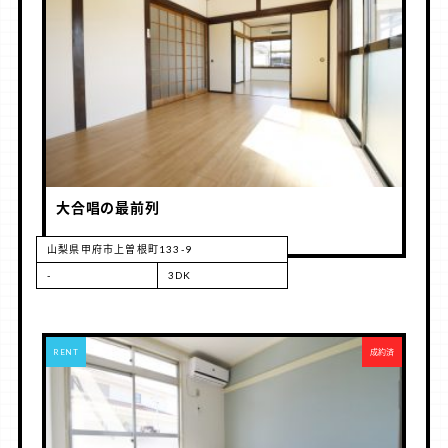
大合唱の最前列
山梨県甲府市上曽根町133-9
-
3DK
RENT
成約済