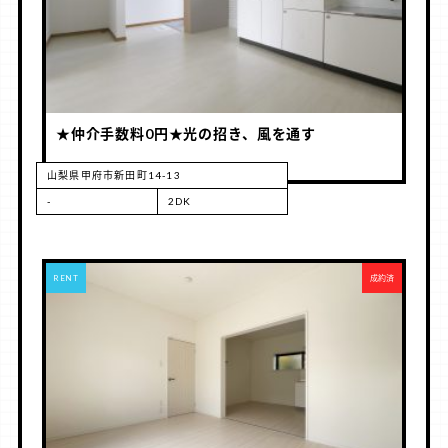
★仲介手数料0円★光の招き、風を通す
山梨県甲府市新田町14-13
-
2DK
RENT
成約済