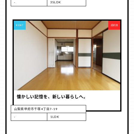
-
3SLDK
RENT
成約済
懐かしい記憶を、新しい暮らしへ。
山梨県甲府市千塚4丁目7-19
-
1LDK