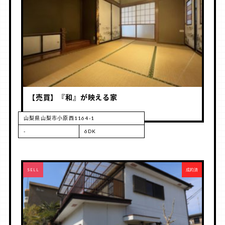
【売買】『和』が映える家
山梨県山梨市小原西1164-1
-
6DK
RENT
SELL
成約済