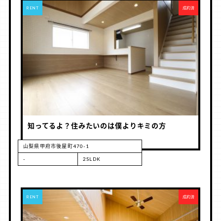
RENT
成約済
知ってるよ？住みたいのは僕よりキミの方
山梨県甲府市後屋町470-1
-
2SLDK
RENT
成約済