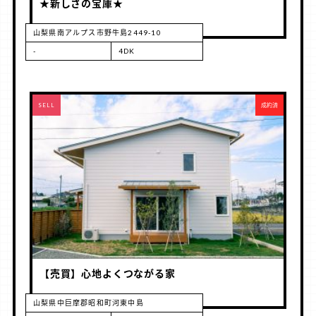
★新しさの宝庫★
山梨県南アルプス市野牛島2449-10
-
4DK
RENT
SELL
成約済
【売買】心地よくつながる家
山梨県中巨摩郡昭和町河東中島