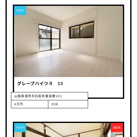
RENT
グレープハイツⅡ 13
山梨県笛吹市石和町東高橋101
6万円
2DK
RENT
成約済