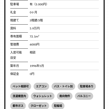
駐車場
有（3.000円）
礼金
0ヶ月
階建て
3階建/3階
賃料
5.9万円
専有面積
72.1m²
管理費
6000円
入居可能
相談
目安
築年月
1996年5月
保証金
0円
ペット相談可
エアコン
バス・トイレ別
駐車場あり
洗濯機室内
ウォシュレット
南向物件
バルコニー
都市ガス
クローゼット
駐輪場