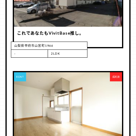
これであなたもVivitBase推し。
山梨県甲府市山宮町1966
-
2LDK
RENT
成約済