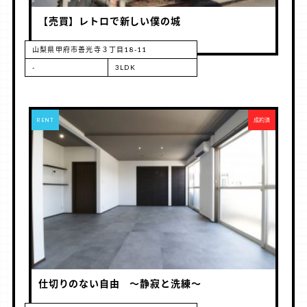
【売買】レトロで新しい僕の城
山梨県甲府市善光寺３丁目18-11
-
3LDK
RENT
成約済
仕切りのない自由 ～静寂と洗練～