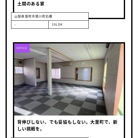
土間のある家
山梨県笛吹市境川町石橋
-
1SLDK
RENT
OFFICE
背伸びしない、でも妥協もしない。大里町で、新
しい挑戦を。