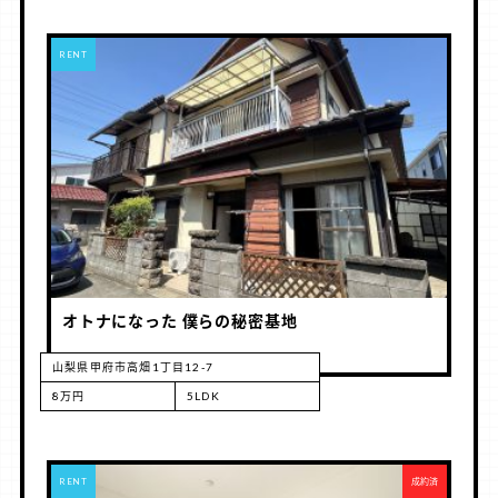
RENT
オトナになった 僕らの秘密基地
山梨県甲府市高畑1丁目12-7
8万円
5LDK
RENT
成約済