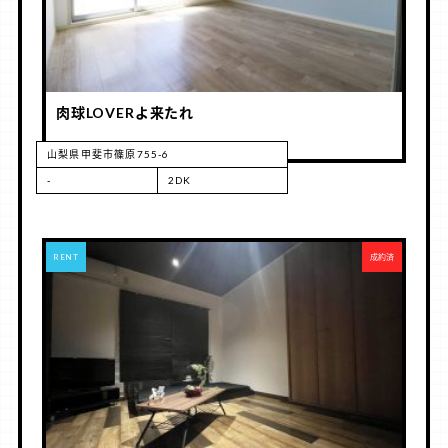
肉球LOVERよ来たれ
山梨県甲斐市篠原755-6
-
2DK
RENT
成約済