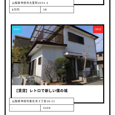
山梨県甲府市大里町2053-3
8万円
1R
RENT
成約済
【賃貸】レトロで新しい僕の城
山梨県甲府市善光寺３丁目18-11
-
3LDK