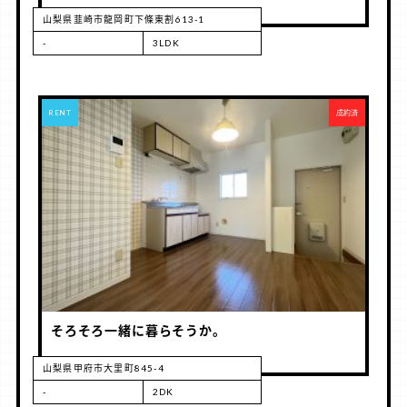
山梨県韮崎市龍岡町下條東割613-1
-
3LDK
RENT
成約済
そろそろ一緒に暮らそうか。
山梨県甲府市大里町845-4
-
2DK