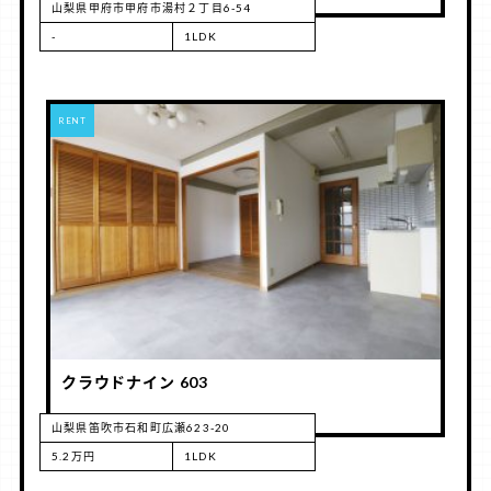
山梨県甲府市甲府市湯村２丁目6-54
-
1LDK
RENT
クラウドナイン 603
山梨県笛吹市石和町広瀬623-20
5.2万円
1LDK