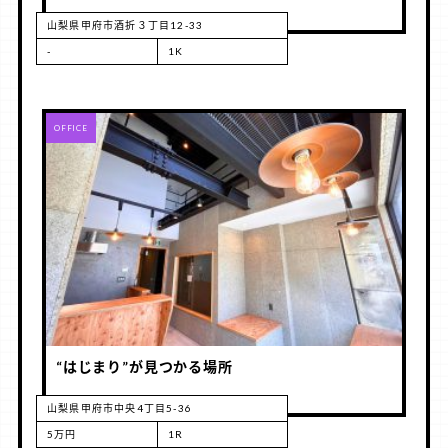
山梨県甲府市酒折３丁目12-33
-
1K
RENT
OFFICE
“はじまり”が見つかる場所
山梨県甲府市中央4丁目5-36
5万円
1R