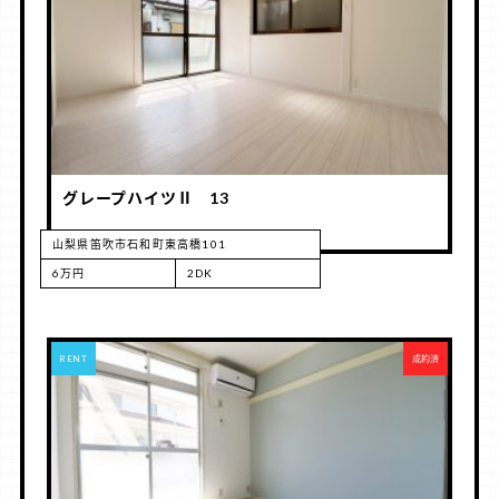
グレープハイツⅡ 13
山梨県笛吹市石和町東高橋101
6万円
2DK
RENT
成約済