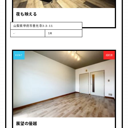
夜も映える
山梨県甲府市善光寺3-3-11
-
1R
RENT
成約済
展望の優越