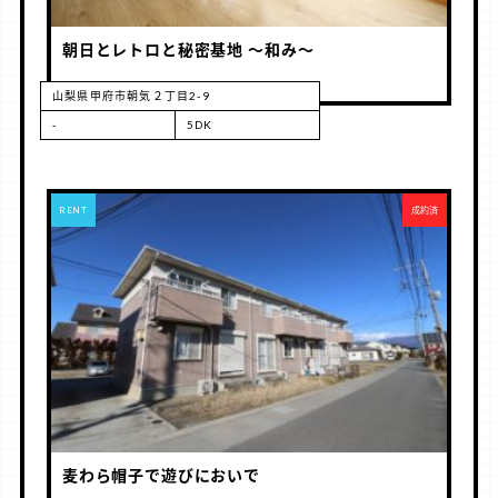
朝日とレトロと秘密基地 ～和み～
山梨県甲府市朝気２丁目2-9
-
5DK
RENT
成約済
麦わら帽子で遊びにおいで