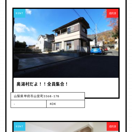
RENT
成約済
奥湯村だよ！！全員集合！
山梨県甲府市山宮町3368-178
-
4DK
RENT
成約済