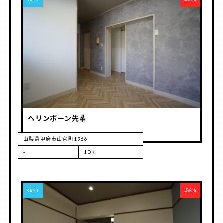
ヘリンボーン先輩
山梨県甲府市山宮町1966
-
1DK
RENT
成約済