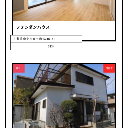
フォンダンハウス
山梨県中央市大田和1648-10
-
3DK
RENT
SELL
成約済