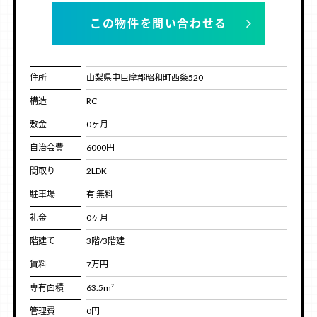
この物件を問い合わせる
住所
山梨県中巨摩郡昭和町西条520
構造
RC
敷金
0ヶ月
自治会費
6000円
間取り
2LDK
駐車場
有 無料
礼金
0ヶ月
階建て
3階/3階建
賃料
7万円
専有面積
63.5m²
管理費
0円