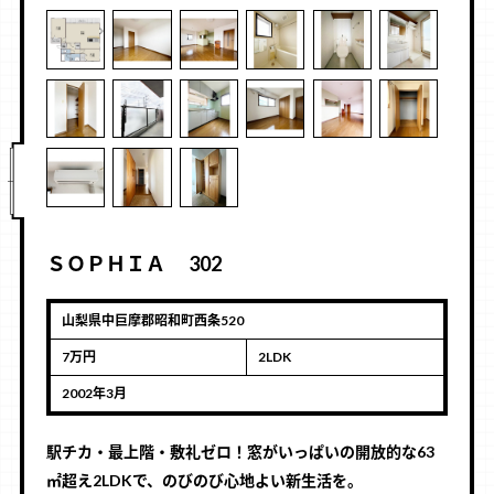
ＳＯＰＨＩＡ 302
山梨県中巨摩郡昭和町西条520
7万円
2LDK
2002年3月
駅チカ・最上階・敷礼ゼロ！窓がいっぱいの開放的な63
㎡超え2LDKで、のびのび心地よい新生活を。