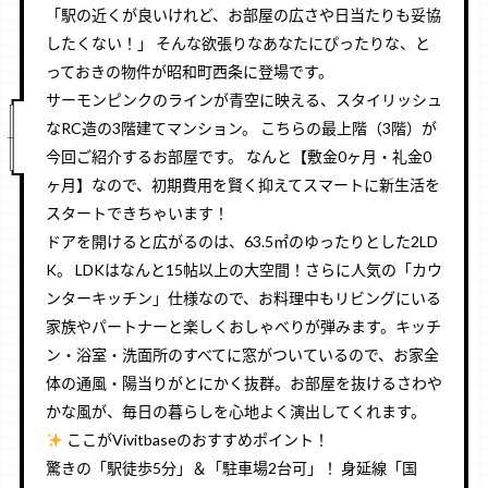
「駅の近くが良いけれど、お部屋の広さや日当たりも妥協
したくない！」 そんな欲張りなあなたにぴったりな、と
っておきの物件が昭和町西条に登場です。
サーモンピンクのラインが青空に映える、スタイリッシュ
なRC造の3階建てマンション。 こちらの最上階（3階）が
今回ご紹介するお部屋です。 なんと【敷金0ヶ月・礼金0
ヶ月】なので、初期費用を賢く抑えてスマートに新生活を
スタートできちゃいます！
ドアを開けると広がるのは、
63.5㎡のゆったりとした2LD
K
。 LDKはなんと15帖以上の大空間！さらに人気の「カウ
ンターキッチン」仕様なので、お料理中もリビングにいる
家族やパートナーと楽しくおしゃべりが弾みます。キッチ
ン・浴室・洗面所のすべてに窓がついているので、お家全
体の通風・陽当りがとにかく抜群。お部屋を抜けるさわや
かな風が、毎日の暮らしを心地よく演出してくれます。
ここがVivitbaseのおすすめポイント！
驚きの「駅徒歩5分」＆「駐車場2台可」！
身延線「国