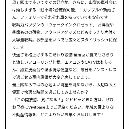
母」駅まで歩いてすぐの好立地。さらに、山梨の車社会に
は嬉しすぎる「駐車場2台確保可能」！カップルや新婚さ
ん、ファミリーでそれぞれ車を持っていても安心です。
収納力バツグンの「ウォークインクロゼット」
お洋服や
季節ものの荷物、アウトドアグッズなどもすっきり片付く
大容量収納。お部屋をいつでも広々とスタイリッシュに保
てます。
快適さを格上げするこだわり設備
全居室が夏でもさらり
と涼しいフローリング仕様。エアコンやCATVはもちろ
ん、独立洗面台や温水洗浄便座など、毎日をノンストレス
で過ごせる室内設備が大変充実しています。
最上階ならではの心地よい眺望を眺めながら、大切な人と
優雅で快適な時間を過ごしてみませんか？
「この開放感、気になる！」とビビッときた方は、ぜひ
お早めにVivitbaseまでご連絡ください。地域の耳よりな
不動産情報を、どこよりもいち早くお届けします！