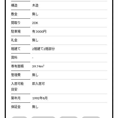
構造
木造
敷金
無し
間取り
2DK
駐車場
有 3000円
礼金
無し
階建て
2階建て2階部分
賃料
-
専有面積
39.74m²
管理費
無し
入居可能
即入居可
目安
築年月
1992年8月
保証金
無し