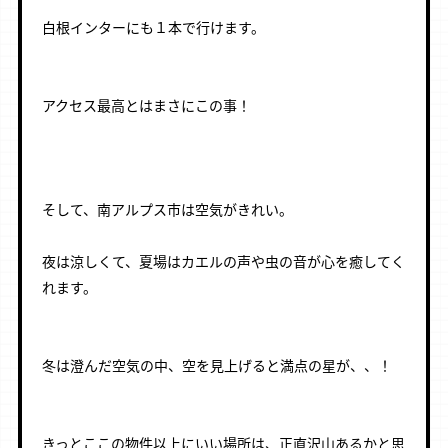
ㅤㅤㅤㅤㅤ
白根インターにも１本で行けます。
ㅤㅤㅤㅤㅤ
ㅤㅤㅤㅤㅤ
アクセス最高とはまさにこの事！
ㅤㅤㅤㅤㅤ
ㅤㅤㅤㅤㅤ
ㅤㅤㅤㅤㅤ
そして、南アルプス市は空気がきれい。
ㅤㅤㅤㅤㅤ
夜は涼しくて、夏場はカエルの声や虫の音が心を癒してく
れます。
ㅤㅤㅤㅤㅤ
ㅤㅤㅤㅤㅤ
冬は澄んだ空気の中、空を見上げると満点の星が、、！
ㅤㅤㅤㅤㅤ
ㅤㅤㅤㅤㅤ
きっとここの物件以上にいい場所は、正直沢山あるかと思