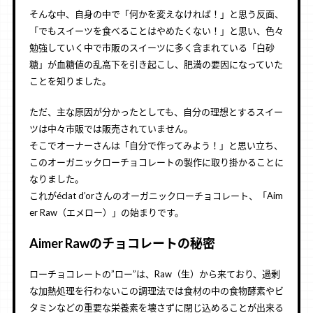
そんな中、自身の中で「何かを変えなければ！」と思う反面、
「でもスイーツを食べることはやめたくない！」と思い、色々
勉強していく中で市販のスイーツに多く含まれている「白砂
糖」が血糖値の乱高下を引き起こし、肥満の要因になっていた
ことを知りました。
ただ、主な原因が分かったとしても、自分の理想とするスイー
ツは中々市販では販売されていません。
そこでオーナーさんは「自分で作ってみよう！」と思い立ち、
このオーガニックローチョコレートの製作に取り掛かることに
なりました。
これがéclat d’orさんのオーガニックローチョコレート、「Aim
er Raw（エメロー）」の始まりです。
Aimer Rawのチョコレートの秘密
ローチョコレートの”ロー”は、Raw（生）から来ており、過剰
な加熱処理を行わないこの調理法では食材の中の食物酵素やビ
タミンなどの重要な栄養素を壊さずに閉じ込めることが出来る