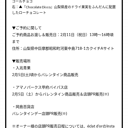
コールチョコ
右：▲『Chocolate Disco』山梨県産のドライ果実をふんだんに配置
したローチョコレート
▼ご予約に関して
ご予約商品お渡し＆販売日：2月11日（祝日）13時〜16時頃
まで
住所：山梨県中巨摩郡昭和町河東中島718-1カクイチAサイト
▼販売場所
・入兆青果
2月5日(土)頃からバレンタイン商品販売
・アマノパークス甲府バイパス店
2月5日（土）からバレンタイン商品販売＆店頭PR販売(※)
・岡島百貨店
バレンタインデー店頭PR販売(※)
※オーナー様の店頭PR販売日程については、éclat d’orのInsta