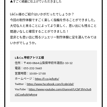
▲すごく綺麗に仕上げていただきました
L&Co.様のご紹介はいかがだったでしょうか？
今回の制作体験ですごく楽しく指輪を作ることができました。
大切な人と来ることによってより楽しく、思い出にも残ること
間違いなしと確信することができました！
是非とも思い出に残るジュエリー制作体験に足を運んでみては
いかがでしょうか。
L＆Co.甲府アトリエ様
住所：〒400-0864 山梨県甲府市湯田2-10-12
電話：055-232-5665
営業時間：10:00~17:00
ホームページ：
https://l-co.jp/kofu/
Twitter：
https://www.facebook.com/lcobridal/
YouTube：
https://www.youtube.com/channel/UCbF3lVv3u8
cSCswhzkNghmg