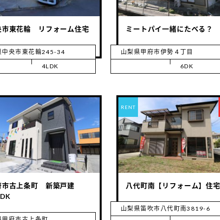
央市東花輪 リフォーム住宅
ミートパイ一緒にたべる？
中央市東花輪245-34
山梨県甲府市伊勢４丁目
4LDK
6DK
RENT
府市古上条町 新築戸建
八代町南【リフォーム】住
LDK
山梨県笛吹市八代町南3819-6
県甲府市古上条町