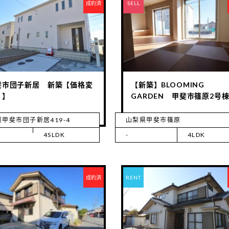
成約済
RENT
SELL
斐市団子新居 新築【価格変
【新築】BLOOMING
↓】
GARDEN 甲斐市篠原2号
甲斐市団子新居419-4
山梨県甲斐市篠原
4SLDK
-
4LDK
成約済
RENT