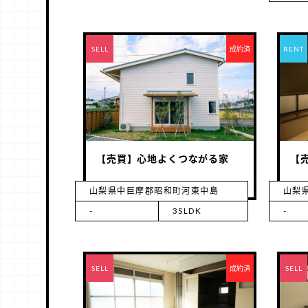
RENT
SELL
成約済
RENT
【売買】心地よくつながる家
【
山梨県中巨摩郡昭和町河東中島
山梨県
-
3SLDK
-
RENT
SELL
成約済
RENT
SELL