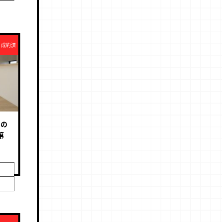
成約済
ルの
第