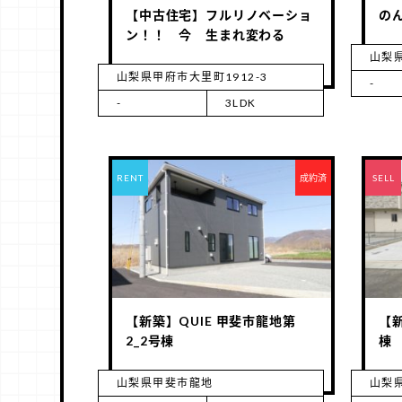
【中古住宅】フルリノベーショ
の
ン！！ 今 生まれ変わる
山梨
山梨県甲府市大里町1912-3
-
-
3LDK
RENT
成約済
RENT
SELL
【新築】QUIE 甲斐市龍地第
【
2_2号棟
棟
山梨県甲斐市龍地
山梨