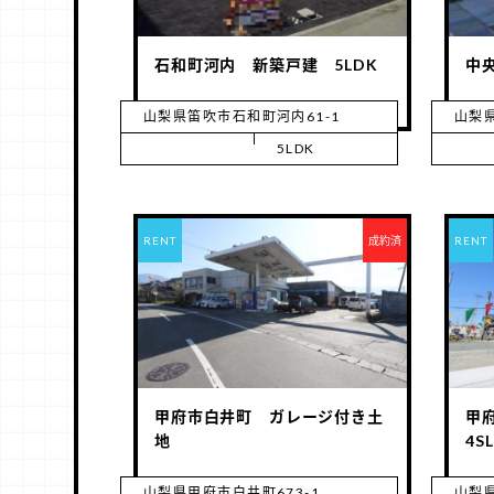
石和町河内 新築戸建 5LDK
中
山梨県笛吹市石和町河内61-1
山梨県
5LDK
RENT
成約済
RENT
甲府市白井町 ガレージ付き土
甲
地
4S
山梨県甲府市白井町673-1
山梨