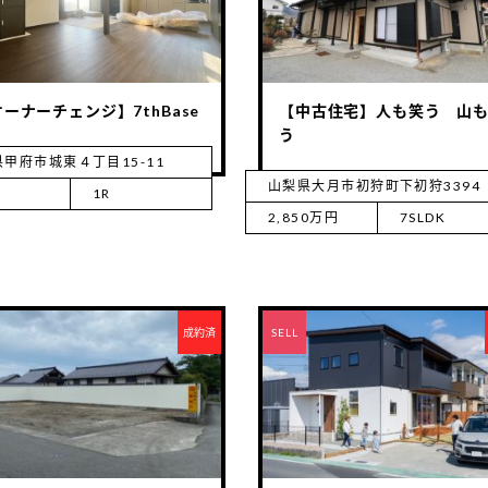
ーナーチェンジ】7thBase
【中古住宅】人も笑う 山
う
甲府市城東４丁目15-11
山梨県大月市初狩町下初狩3394
1R
2,850万円
7SLDK
成約済
RENT
SELL