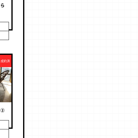
から
成約済
宮②