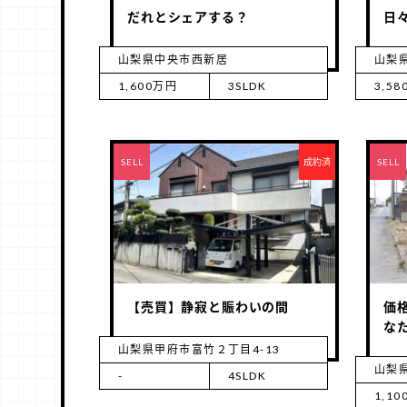
だれとシェアする？
日
山梨県中央市西新居
山梨
1,600万円
3SLDK
3,5
RENT
SELL
成約済
RENT
SELL
【売買】静寂と賑わいの間
価
な
山梨県甲府市富竹２丁目4-13
山梨県
-
4SLDK
1,1