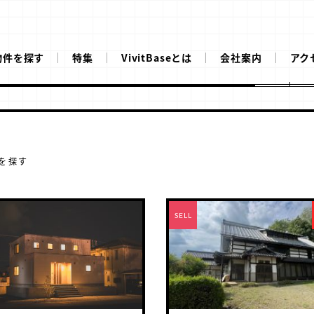
物件を探す
特集
VivitBaseとは
会社案内
アク
を探す
RENT
SELL