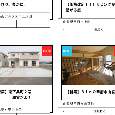
んびり、豊かに。
【価格改定！！】リビング
繋がる庭
県南アルプス市上八田
山梨県甲府市上町
-
4LDK
成約済
RENT
新築】東下条町２号
【新築】ＢｉｎＯ甲府市山
 和室だよ！
山梨県甲府市山宮町
県甲府市東下条
-
3SLDK