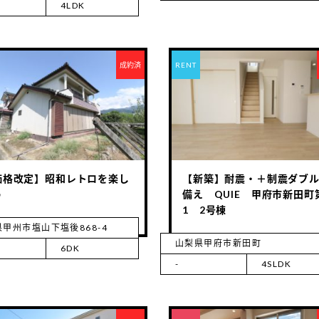
4LDK
成約済
RENT
価格改定】昭和レトロを楽し
【新築】耐震・＋制震ダブ
う
備え QUIE 甲府市新田町
1 2号棟
甲州市塩山下塩後868-4
山梨県甲府市新田町
6DK
-
4SLDK