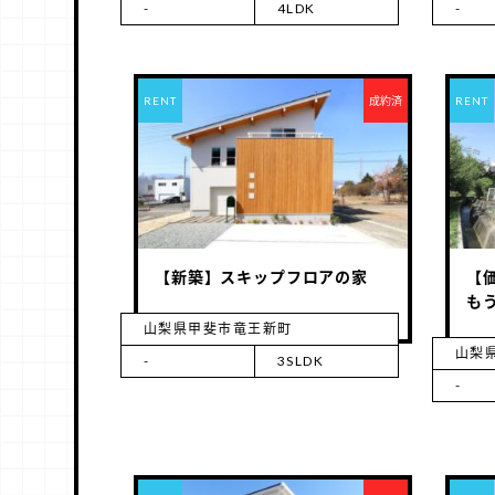
-
4LDK
-
RENT
成約済
RENT
【新築】スキップフロアの家
【
も
山梨県甲斐市竜王新町
山梨県
-
3SLDK
-