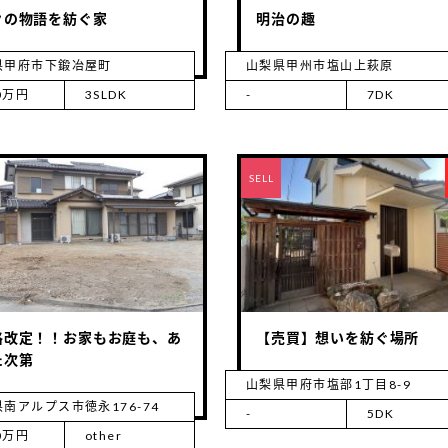
々の物語を紡ぐ家
明治の趣
県甲府市下鍛冶屋町
山梨県甲州市塩山上萩原
80万円
3SLDK
-
7DK
RENT
SELL
格改定！！お家もお庭も、あ
【売買】想いを紡ぐ場所
た次第
山梨県甲府市塩部1丁目8-9
南アルプス市徳永176-74
-
5DK
00万円
other