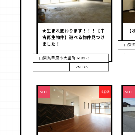
★生まれ変わります！！！【中
【オ
古再生物件】遊べる物件見つけ
ました！
山梨県
-
山梨県甲府市大里町3683-5
-
2SLDK
RENT
SELL
成約済
RENT
SELL