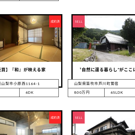
成約済
RENT
SELL
売買】『和』が映える家
〝自然に還る暮らし”がここ
山梨市小原西1164-1
山梨県笛吹市芦川町鶯宿
6DK
800万円
6SLDK
成約済
RENT
SELL