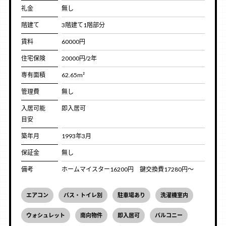
礼金
無し
階建て
3階建て1階部分
賃料
60000円
住宅保険
20000円/2年
専有面積
62.65m²
管理費
無し
入居可能
即入居可
目安
築年月
1993年3月
保証金
無し
備考
ホームマイスター16200円 鍵交換費17280円～
エアコン
バス・トイレ別
駐車場あり
洗濯機室内
ウォシュレット
南向物件
即入居可
バルコニー